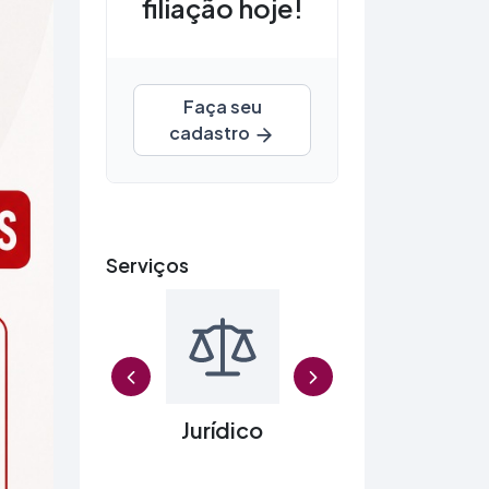
filiação hoje!
Faça seu
cadastro
Serviços
Previ
nios
Jurídico
Agendame