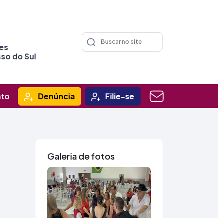
ões
so do Sul
ato
Denúncia
Filie-se
Galeria de fotos