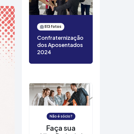
513 fotos
Confraternização
dos Aposentados
2024
Não é sócio?
Faça sua