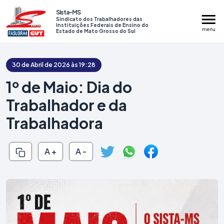
Sista-MS
Sindicato dos Trabalhadores das
Instituições Federais de Ensino do
Estado de Mato Grosso do Sul
30 de Abril de 2026 às 19:28
1º de Maio: Dia do
Trabalhador e da
Institucional
Trabalhadora
Serviços
A +
A -
Assembleias
Mídias
Prestação de Contas
Contato